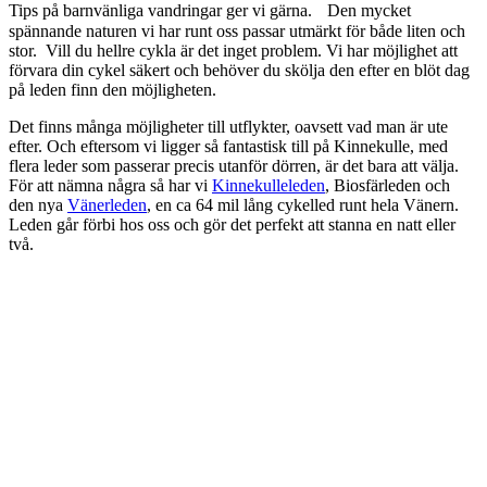
Tips på barnvänliga vandringar ger vi gärna. Den mycket
spännande naturen vi har runt oss passar utmärkt för både liten och
stor. Vill du hellre cykla är det inget problem. Vi har möjlighet att
förvara din cykel säkert och behöver du skölja den efter en blöt dag
på leden finn den möjligheten.
Det finns många möjligheter till utflykter, oavsett vad man är ute
efter. Och eftersom vi ligger så fantastisk till på Kinnekulle, med
flera leder som passerar precis utanför dörren, är det bara att välja.
För att nämna några så har vi
Kinnekulleleden
, Biosfärleden och
den nya
Vänerleden
, en ca 64 mil lång cykelled runt hela Vänern.
Leden går förbi hos oss och gör det perfekt att stanna en natt eller
två.